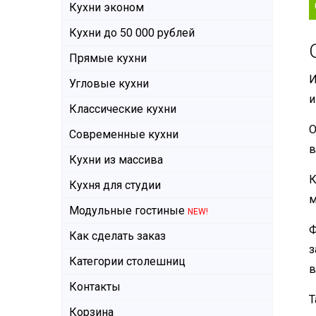
Кухни эконом
Кухни до 50 000 рублей
Прямые кухни
И
Угловые кухни
и
Классические кухни
О
Современные кухни
в
Кухни из массива
К
Кухня для студии
м
Модульные гостиные
NEW!
Ф
Как сделать заказ
з
Категории столешниц
в
Контакты
Т
Корзина