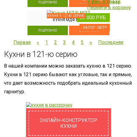
У Вас: 0 товар
ПОДРОБНЕЕ
ЗАКАЗ КУХНИ
Перейти в корзину
КУХНЯ В 121-Ю СЕРИЮ
23 000 РУБ.
КУХНЯ МДФ №32
ЗА ПОГ. МЕТР
ПОДРОБНЕЕ
ЗАКАЗ КУХНИ
Первая
«
1
2
3
4
5
»
Последняя
Кухни в 121-ю серию
В нашей компании можно заказать кухню в 121 серию.
Кухни в 121 серию бывают как угловые, так и прямые,
что дает возможность подобрать идеальный кухонный
гарнитур.
ОНЛАЙН-КОНСТРУКТОР
КУХНИ