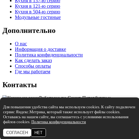
Кухня в 137-ю серию
Кухня в 121-ю серию
Кухня в 504-ю серию
Модульные гостиные
Дополнительно
О нас
Информация о доставке
Политика конфиденциальности
Как сделать заказ
Способы оплаты
Где мы работаем
Контакты
Работаем: по Санкт-Петербургу и
Ленинградской области.
Для повышения удобства сайта мы используем cookies. К сайту подключен
сервис Яндекс.Метрика, который также использует файлы cookies.
+7 (921) 905-68-59
Оставаясь на нашем сайте, вы соглашаетесь с условиями использования
файлов cookies.
Политика конфиденциальности
info@mebelmaniya.com
СОГЛАСЕН
НЕТ
Разработка:
Студия "Колибри"