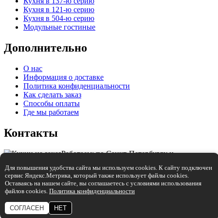
Кухня в 137-ю серию
Кухня в 121-ю серию
Кухня в 504-ю серию
Модульные гостиные
Дополнительно
О нас
Информация о доставке
Политика конфиденциальности
Как сделать заказ
Способы оплаты
Где мы работаем
Контакты
Работаем: по Санкт-Петербургу и
Ленинградской области.
Для повышения удобства сайта мы используем cookies. К сайту подключен
сервис Яндекс.Метрика, который также использует файлы cookies.
+7 (921) 905-68-59
Оставаясь на нашем сайте, вы соглашаетесь с условиями использования
файлов cookies.
Политика конфиденциальности
info@mebelmaniya.com
СОГЛАСЕН
НЕТ
Разработка:
Студия "Колибри"