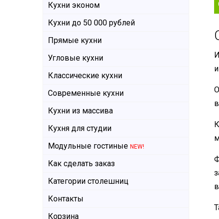
Кухни эконом
Кухни до 50 000 рублей
Прямые кухни
И
Угловые кухни
и
Классические кухни
О
Современные кухни
в
Кухни из массива
К
Кухня для студии
м
Модульные гостиные
NEW!
Ф
Как сделать заказ
з
Категории столешниц
в
Контакты
Т
Корзина