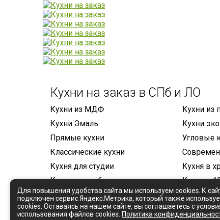
Кухни на заказ в СПб и ЛО
Кухни из МДФ
Кухни из 
Кухни Эмаль
Кухни эк
Прямые кухни
Угловые 
Классические кухни
Современ
Кухня для студии
Кухня в х
Кухня в корабль
Кухня в 1
Для повышения удобства сайта мы используем cookies. К сай
Кухня в 121-ю серию
Кухня в 5
подключен сервис Яндекс.Метрика, который также использу
cookies. Оставаясь на нашем сайте, вы соглашаетесь с услов
Модульные гостиные
использования файлов cookies.
Политика конфиденциальнос