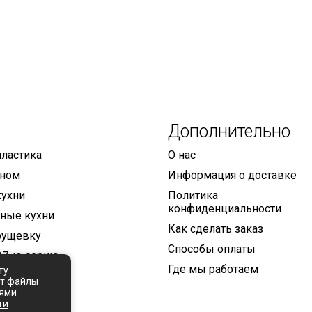
Дополнительно
пластика
О нас
оном
Информация о доставке
кухни
Политика
конфиденциальности
ные кухни
Как сделать заказ
рущевку
Способы оплаты
37-ю серию
Где мы работаем
ту
04-ю серию
ет файлы
иями
ти