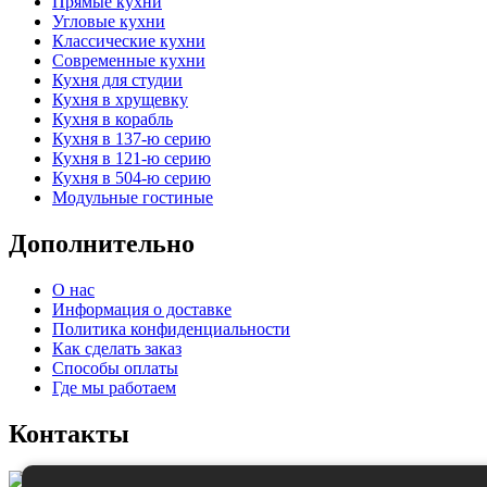
Прямые кухни
Угловые кухни
Классические кухни
Современные кухни
Кухня для студии
Кухня в хрущевку
Кухня в корабль
Кухня в 137-ю серию
Кухня в 121-ю серию
Кухня в 504-ю серию
Модульные гостиные
Дополнительно
О нас
Информация о доставке
Политика конфиденциальности
Как сделать заказ
Способы оплаты
Где мы работаем
Контакты
Работаем: по Санкт-Петербургу и Ленинградск