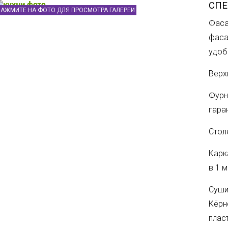
СП
НАЖМИТЕ НА ФОТО ДЛЯ ПРОСМОТРА ГАЛЕРЕИ
Фаса
фаса
удоб
Верх
Фурн
гара
Стол
Карк
в 1 
Суши
Кëрн
плас