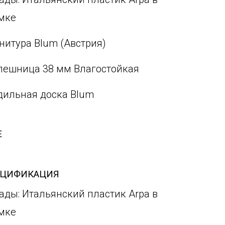
мке
нитура Blum (Австрия)
лешница 38 мм Влагостойкая
дильная доска Blum
Е
ЕЦИФИКАЦИЯ
ады: Итальянский пластик Arpa в
мке