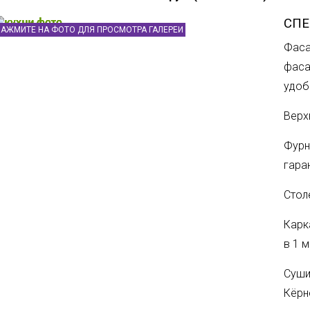
СП
НАЖМИТЕ НА ФОТО ДЛЯ ПРОСМОТРА ГАЛЕРЕИ
Фаса
фаса
удоб
Верх
Фурн
гара
Стол
Карк
в 1 
Суши
Кëрн